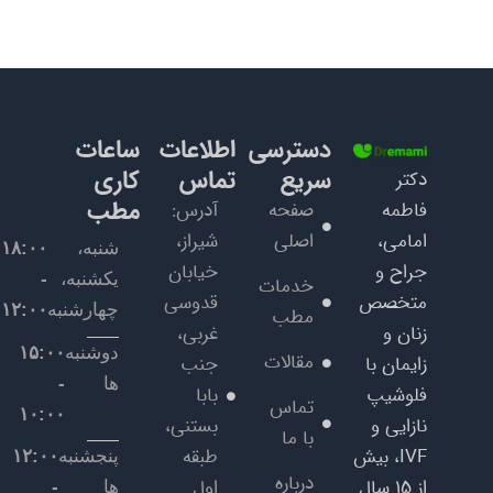
دسترسی
اطلاعات
ساعات
سریع
تماس
کاری
دکتر
مطب
فاطمه
صفحه
آدرس:
امامی،
اصلی
شیراز،
شنبه،
۱۸:۰۰
جراح و
خیابان
یکشنبه،
-
خدمات
متخصص
قدوسی
چهارشنبه
۱۲:۰۰
مطب
زنان و
غربی،
دوشنبه
۱۵:۰۰
مقالات
زایمان با
جنب
ها
-
فلوشیپ
بابا
تماس
۱۰:۰۰
نازایی و
بستنی،
با ما
IVF، بیش
طبقه
پنجشنبه
۱۲:۰۰
درباره
از ۱۵ سال
اول
ها
-