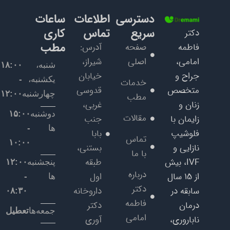
دسترسی
اطلاعات
ساعات
سریع
تماس
کاری
دکتر
مطب
فاطمه
صفحه
آدرس:
امامی،
اصلی
شیراز،
شنبه،
۱۸:۰۰
جراح و
خیابان
یکشنبه،
-
خدمات
متخصص
قدوسی
چهارشنبه
۱۲:۰۰
مطب
زنان و
غربی،
دوشنبه
۱۵:۰۰
مقالات
زایمان با
جنب
ها
-
فلوشیپ
بابا
تماس
۱۰:۰۰
نازایی و
بستنی،
با ما
IVF، بیش
طبقه
پنجشنبه
۱۲:۰۰
درباره
از ۱۵ سال
اول
ها
-
دکتر
سابقه در
داروخانه
۰۸:۳۰
فاطمه
درمان
دکتر
جمعه‌ها
تعطیل
امامی
ناباروری،
آوری