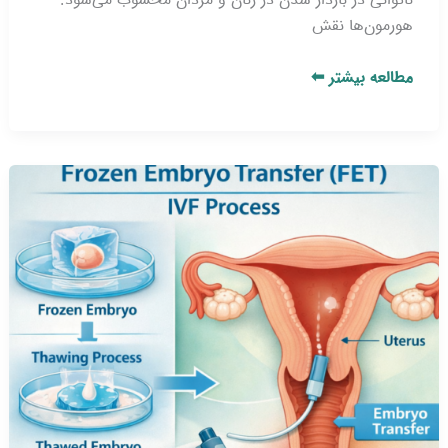
هورمون‌ها نقش
مطالعه بیشتر ⬅
انتقال
جنین
فریز
چیست؟
بررسی
مراحل،
مزایا
و
شانس
موفقیت
در