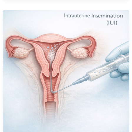
درمان
ناباروری
با
IUI
_
راهنمای
کامل
مراحل،
مزایا
و
موفقیت
در
باروری