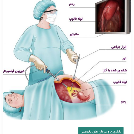
و
چگونه
در
درمان
ناباروری
استفاده
میشود؟
ناباروری و درمان‌ های تخصصی