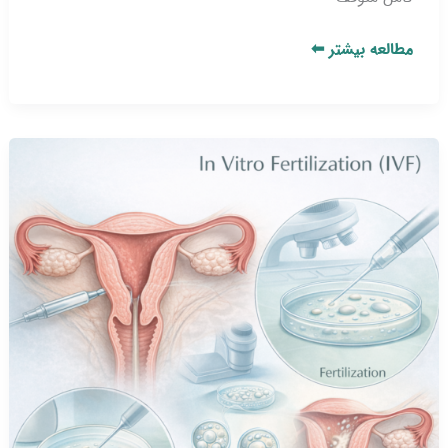
مطالعه بیشتر ⬅
درمان
نازایی
با
IVF_
از
مراحل
درمان
تا
افزایش
شانس
بارداری