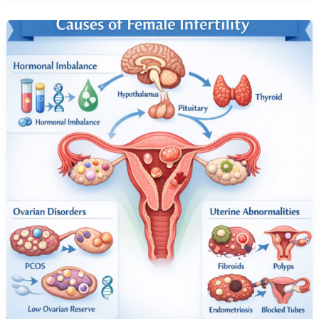
علت
ناباروری
در
زنان-
بررسی
کامل
علل،
علائم
و
روش‌
های
درمان