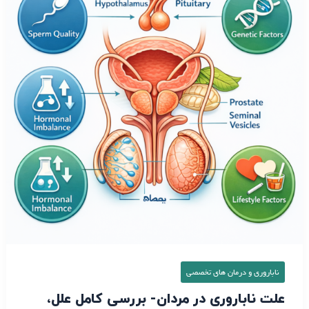
مردان-
بررسی
کامل
علل،
علائم
و
روش‌
های
درمان
ناباروری و درمان‌ های تخصصی
علت ناباروری در مردان- بررسی کامل علل،