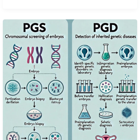
PGS
و
PGD
چیست؟
بررسی
کامل
تعیین
سلامت
جنین
در
IVF