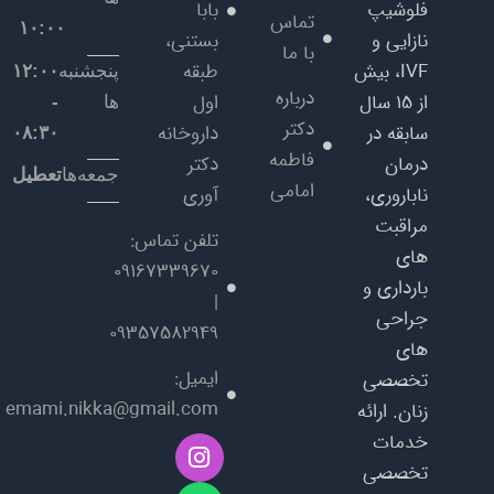
فلوشیپ
بابا
تماس
۱۰:۰۰
نازایی و
بستنی،
با ما
IVF، بیش
طبقه
پنجشنبه
۱۲:۰۰
درباره
از ۱۵ سال
اول
ها
-
دکتر
سابقه در
داروخانه
۰۸:۳۰
فاطمه
درمان
دکتر
جمعه‌ها
تعطیل
امامی
ناباروری،
آوری
مراقبت‌
تلفن تماس:
های
09167339670
بارداری و
|
جراحی‌
09357582949
های
ایمیل:
تخصصی
emami.nikka@gmail.com
زنان. ارائه
W
I
خدمات
n
h
تخصصی
a
s