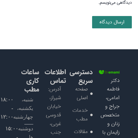
دیدگاهی می‌نویسم.
دسترسی
اطلاعات
ساعات
سریع
تماس
کاری
دکتر
مطب
فاطمه
صفحه
آدرس:
امامی،
اصلی
شیراز،
شنبه،
۱۸:۰۰
جراح و
خیابان
یکشنبه،
-
خدمات
متخصص
قدوسی
چهارشنبه
۱۲:۰۰
مطب
زنان و
غربی،
دوشنبه
۱۵:۰۰
مقالات
زایمان با
جنب
ها
-