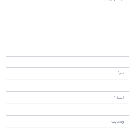
نام*
ایمیل*
وبسایت