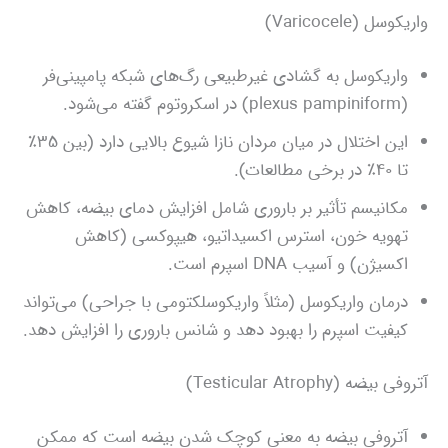
واریکوسل (Varicocele)
واریکوسل به گشادی غیرطبیعی رگ‌های شبکه پامپینی‌فر
(plexus pampiniform) در اسکروتوم گفته می‌شود.
این اختلال در میان مردان نازا شیوع بالایی دارد (بین ۳۵٪
تا ۴۰٪ در برخی مطالعات).
مکانیسم تأثیر بر باروری شامل افزایش دمای بیضه، کاهش
تهویه خون، استرس اکسیداتیو، هیپوکسی (کاهش
اکسیژن) و آسیب DNA اسپرم است.
درمان واریکوسل (مثلاً واریکوسلکتومی با جراحی) می‌تواند
کیفیت اسپرم را بهبود دهد و شانس باروری را افزایش دهد.
آتروفی بیضه (Testicular Atrophy)
آتروفی بیضه به معنی کوچک شدن بیضه است که ممکن