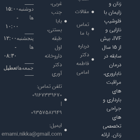
زنان و
غربی،
دوشنبه
۱۵:۰۰
مقالات
زایمان با
جنب
ها
-
فلوشیپ
بابا
تماس
۱۰:۰۰
نازایی و
بستنی،
با ما
IVF، بیش
طبقه
پنجشنبه
۱۲:۰۰
درباره
از ۱۵ سال
اول
ها
-
دکتر
سابقه در
داروخانه
۰۸:۳۰
فاطمه
درمان
دکتر
جمعه‌ها
تعطیل
امامی
ناباروری،
آوری
مراقبت‌
تلفن تماس:
های
09167339670
بارداری و
|
جراحی‌
09357582949
های
ایمیل:
تخصصی
emami.nikka@gmail.com
زنان. ارائه