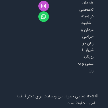
W
I
خدمات
n
h
تخصصی
a
s
در زمینه
t
t
a
s
مشاوره،
g
a
درمان و
p
r
جراحی
a
p
m
زنان در
شیراز با
رویکرد
علمی و به‌
روز
©
۱۴۰۵
تمامی حقوق این وبسایت برای دکتر فاطمه
امامی محفوظ است.