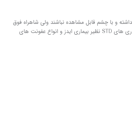
اشته و با چشم قابل مشاهده نباشند ولی شاهراه فوق
العاده بزرگی برای ورود باکتری ها و ویروس های خطرناک داخل جریان خون می باشند. این میکروب ها می توانند بیماری های STD نظیر بیماری ایدز و انواع عفونت های