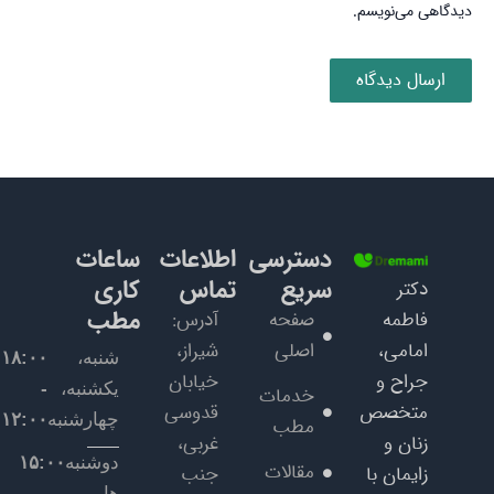
دیدگاهی می‌نویسم.
دسترسی
اطلاعات
ساعات
سریع
تماس
کاری
دکتر
مطب
فاطمه
صفحه
آدرس:
امامی،
اصلی
شیراز،
شنبه،
۱۸:۰۰
جراح و
خیابان
یکشنبه،
-
خدمات
متخصص
قدوسی
چهارشنبه
۱۲:۰۰
مطب
زنان و
غربی،
دوشنبه
۱۵:۰۰
مقالات
زایمان با
جنب
ها
-