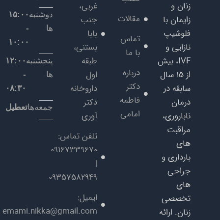
زنان و
غربی،
دوشنبه
۱۵:۰۰
مقالات
زایمان با
جنب
ها
-
فلوشیپ
بابا
تماس
۱۰:۰۰
نازایی و
بستنی،
با ما
IVF، بیش
طبقه
پنجشنبه
۱۲:۰۰
درباره
از ۱۵ سال
اول
ها
-
دکتر
سابقه در
داروخانه
۰۸:۳۰
فاطمه
درمان
دکتر
جمعه‌ها
تعطیل
امامی
ناباروری،
آوری
مراقبت‌
تلفن تماس:
های
09167339670
بارداری و
|
جراحی‌
09357582949
های
ایمیل:
تخصصی
emami.nikka@gmail.com
زنان. ارائه