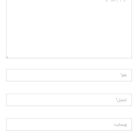
نام*
ایمیل*
وبسایت