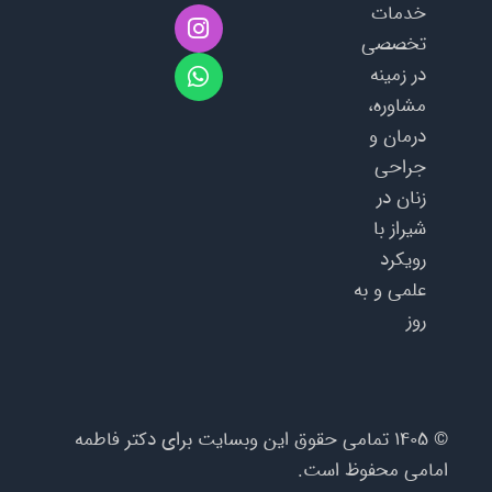
W
I
خدمات
n
h
تخصصی
a
s
در زمینه
t
t
a
s
مشاوره،
g
a
درمان و
p
r
جراحی
a
p
m
زنان در
شیراز با
رویکرد
علمی و به‌
روز
©
۱۴۰۵
تمامی حقوق این وبسایت برای دکتر فاطمه
امامی محفوظ است.