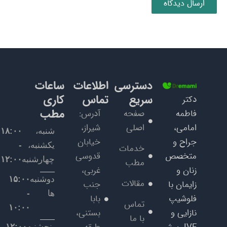
دسترسی
اطلاعات
ساعات
سریع
تماس
کاری
دکتر
مطب
فاطمه
صفحه
آدرس:
امامی،
اصلی
شیراز،
شنبه،
۱۸:۰۰
جراح و
خیابان
یکشنبه،
-
خدمات
متخصص
قدوسی
چهارشنبه
۱۲:۰۰
مطب
زنان و
غربی،
دوشنبه
۱۵:۰۰
مقالات
زایمان با
جنب
ها
-
فلوشیپ
بابا
تماس
۱۰:۰۰
نازایی و
بستنی،
با ما
پنجشنبه
۱۲:۰۰