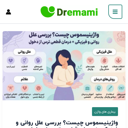
فتن
Main
ه
Menu
حتوا
واژینیسموس
چیست؟
بررسی
علل
روانی
و
فیزیکی
+
درمان
قطعی
ترس
بیماری های واژن
از
واژینیسموس چیست؟ بررسی علل روانی و
دخول