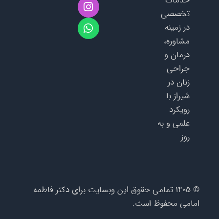
خدمات
n
h
تخصصی
a
s
در زمینه
t
t
a
s
مشاوره،
g
a
درمان و
p
r
جراحی
a
p
m
زنان در
شیراز با
رویکرد
علمی و به‌
روز
©
۱۴۰۵
تمامی حقوق این وبسایت برای دکتر فاطمه
امامی محفوظ است.