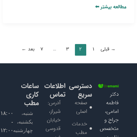
مطالعه بیشتر ⬅
→
قبلی
1
2
3
…
7
بعد
←
دسترسی
اطلاعات
ساعات
سریع
تماس
کاری
دکتر
مطب
فاطمه
صفحه
آدرس:
امامی،
اصلی
شیراز،
شنبه،
۱۸:۰۰
جراح و
خیابان
یکشنبه،
-
خدمات
متخصص
قدوسی
چهارشنبه
۱۲:۰۰
مطب