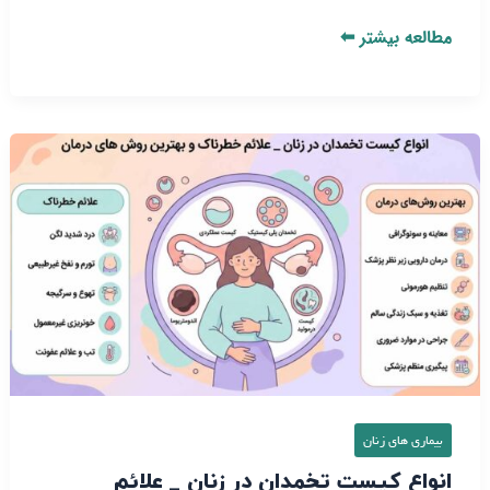
مطالعه بیشتر ⬅
انواع
کیست
تخمدان
در
زنان
_
علائم
خطرناک
و
بهترین
روش‌
بیماری‌ های زنان
های
انواع کیست تخمدان در زنان _ علائم
درمان