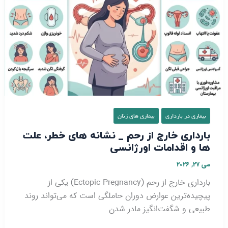
از
رحم
_
نشانه‌
های
خطر،
علت‌
ها
و
بیماری در بارداری
بیماری‌ های زنان
اقدامات
بارداری خارج از رحم _ نشانه‌ های خطر، علت‌
اورژانسی
ها و اقدامات اورژانسی
می 27, 2026
بارداری خارج از رحم (Ectopic Pregnancy) یکی از
پیچیده‌ترین عوارض دوران حاملگی است که می‌تواند روند
طبیعی و شگفت‌انگیز مادر شدن