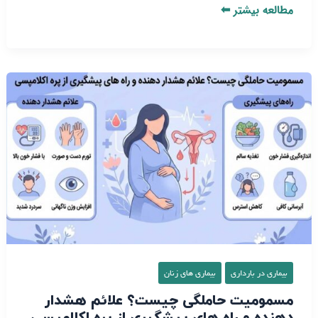
مطالعه بیشتر ⬅
مسمومیت
حاملگی
چیست؟
علائم
هشدار
دهنده
و
راه‌
های
پیشگیری
از
بیماری در بارداری
بیماری‌ های زنان
پره‌
مسمومیت حاملگی چیست؟ علائم هشدار
اکلامپسی
دهنده و راه‌ های پیشگیری از پره‌ اکلامپسی