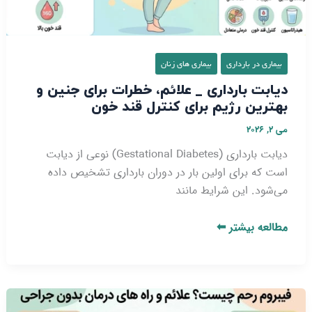
و
بهترین
رژیم
برای
بیماری در بارداری
بیماری‌ های زنان
کنترل
دیابت بارداری _ علائم، خطرات برای جنین و
قند
بهترین رژیم برای کنترل قند خون
خون
می 2, 2026
دیابت بارداری (Gestational Diabetes) نوعی از دیابت
است که برای اولین بار در دوران بارداری تشخیص داده
می‌شود. این شرایط مانند
مطالعه بیشتر ⬅
فیبروم